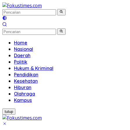
Langsung
ke
konten
Home
Nasional
Daerah
Politik
Hukum & Kriminal
Pendidikan
Kesehatan
Hiburan
Olahraga
Kampus
tutup