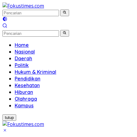
Langsung
ke
konten
Home
Nasional
Daerah
Politik
Hukum & Kriminal
Pendidikan
Kesehatan
Hiburan
Olahraga
Kampus
tutup