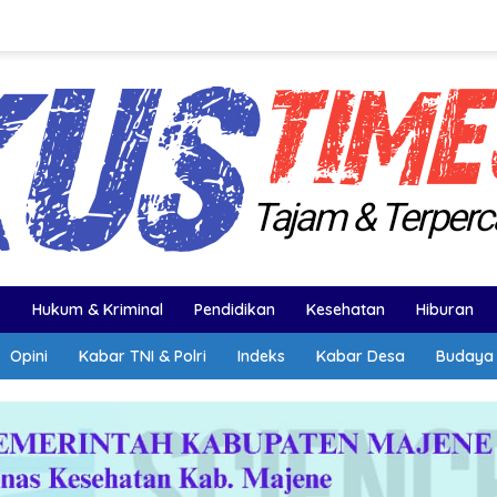
k
Hukum & Kriminal
Pendidikan
Kesehatan
Hiburan
Opini
Kabar TNI & Polri
Indeks
Kabar Desa
Budaya