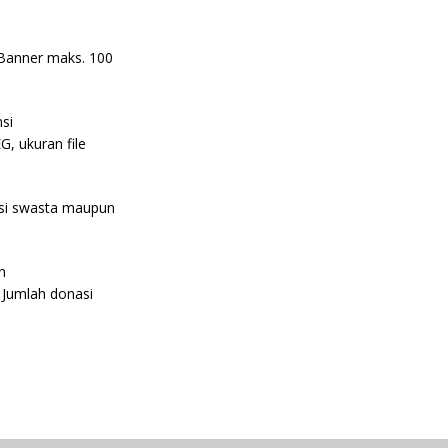
e Banner maks. 100
si
, ukuran file
tansi swasta maupun
n
. Jumlah donasi