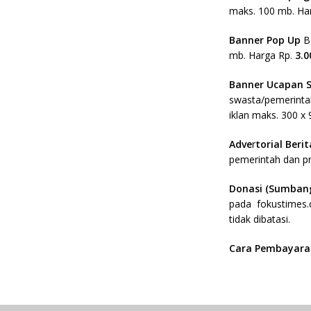
maks. 100 mb. Ha
Banner Pop Up
B
mb. Harga Rp.
3.0
Banner Ucapan 
swasta/pemerintah
iklan maks. 300 x 
Adve
r
torial Beri
pemerintah dan pro
Donasi (Sumbang
pada fokustimes.c
tidak dibatasi.
Cara Pembayara