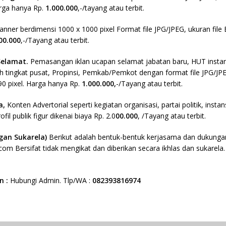
rga hanya Rp.
1.000.000
,-/tayang atau terbit.
anner berdimensi 1000 x 1000 pixel Format file JPG/JPEG, ukuran fil
00.000
,-/Tayang atau terbit.
Selamat.
Pemasangan iklan ucapan selamat jabatan baru, HUT instan
 tingkat pusat, Propinsi, Pemkab/Pemkot dengan format file JPG/JPEG
90 pixel. Harga hanya Rp.
1.000.000,
-/Tayang atau terbit.
ta,
Konten Advertorial seperti kegiatan organisasi, partai politik, ins
fil publik figur dikenai biaya Rp. 2.0
00.000
, /Tayang atau terbit.
an Sukarela)
Berikut adalah bentuk-bentuk kerjasama dan dukunga
om Bersifat tidak mengikat dan diberikan secara ikhlas dan sukarela
n :
Hubungi Admin. Tlp/WA :
082393816974