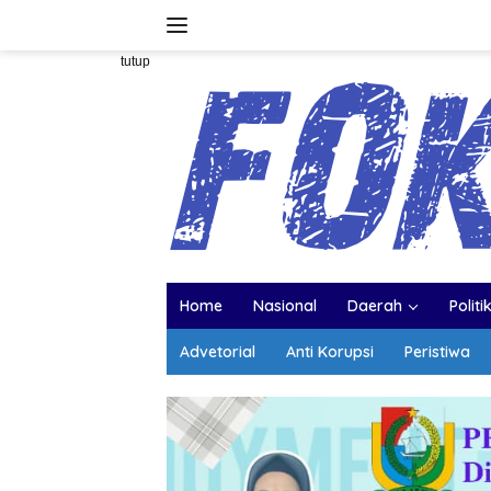
Langsung
ke
konten
tutup
Home
Nasional
Daerah
Politi
Advetorial
Anti Korupsi
Peristiwa