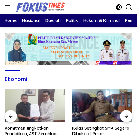
Langsung
ke
konten
Home
Nasional
Daerah
Politik
Hukum & Kriminal
Pendi
Ekonomi
Komitmen tingkatkan
Kelas Setingkat SMA Segera
Pendidikan, AST Serahkan
Dibuka di Pulau