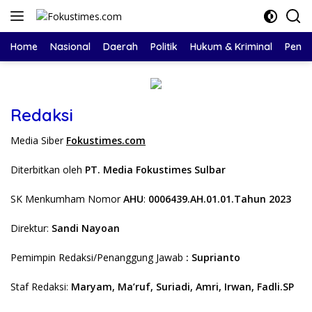
Langsung
ke
konten
Home
Nasional
Daerah
Politik
Hukum & Kriminal
Pendi
Redaksi
Media Siber
Fokustimes.com
Diterbitkan oleh
PT. Media Fokustimes Sulbar
SK Menkumham Nomor
AHU
:
0006439.AH.01.01.Tahun 2023
Direktur:
Sandi Nayoan
Pemimpin Redaksi/Penanggung Jawab
: Suprianto
Staf Redaksi:
Maryam,
Ma’ruf,
Suriadi, Amri, Irwan, Fadli.SP