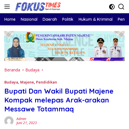
Langsung
ke
konten
Home
Nasional
Daerah
Politik
Hukum & Kriminal
Pendi
Beranda
Budaya
Budaya
,
Majene
,
Pendidikan
Bupati Dan Wakil Bupati Majene
Kompak melepas Arak-arakan
Messawe Totammaq
Admin
Juni 21, 2023