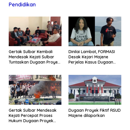
Pendidikan
Gertak Sulbar Kembali
Dinilai Lambat, FORMASI
Mendesak Kejati Sulbar
Desak Kejari Majene
Tuntaskan Dugaan Proyek
Perjelas Kasus Dugaan
Fiktif RSUD Majene
Proyek Fiktif RSUD Majene
Gertak Sulbar Mendesak
Dugaan Proyek Fiktif RSUD
Kejati Percepat Proses
Majene dilaporkan
Hukum Dugaan Proyek
Fiktif RSUD Majene