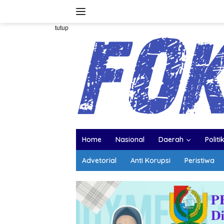
Langsung
ke
konten
tutup
Home
Nasional
Daerah
Politi
Advetorial
Anti Korupsi
Peristiwa