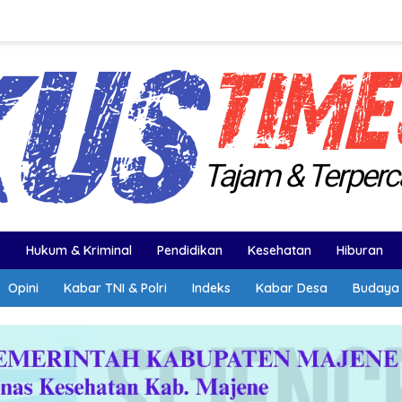
k
Hukum & Kriminal
Pendidikan
Kesehatan
Hiburan
Opini
Kabar TNI & Polri
Indeks
Kabar Desa
Budaya