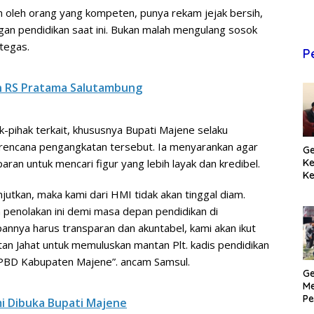
in oleh orang yang kompeten, punya rekam jejak bersih,
n pendidikan saat ini. Bukan malah mengulang sosok
tegas.
P
n RS Pratama Salutambung
k-pihak terkait, khususnya Bupati Majene selaku
 rencana pengangkatan tersebut. Ia menyarankan agar
Ge
K
aran untuk mencari figur yang lebih layak dan kredibel.
Ke
T
anjutkan, maka kami dari HMI tidak akan tinggal diam.
Pr
n penolakan ini demi masa depan pendidikan di
M
pannya harus transparan dan akuntabel, kami akan ikut
an Jahat untuk memuluskan mantan Plt. kadis pendidikan
 BPBD Kabupaten Majene”. ancam Samsul.
Ge
Me
Pe
i Dibuka Bupati Majene
H