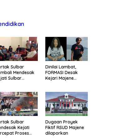
endidikan
rtak Sulbar
Dinilai Lambat,
embali Mendesak
FORMASI Desak
jati Sulbar
Kejari Majene
untaskan Dugaan
Perjelas Kasus
oyek Fiktif RSUD
Dugaan Proyek
ajene
Fiktif RSUD Majene
rtak Sulbar
Dugaan Proyek
ndesak Kejati
Fiktif RSUD Majene
rcepat Proses
dilaporkan
ukum Dugaan