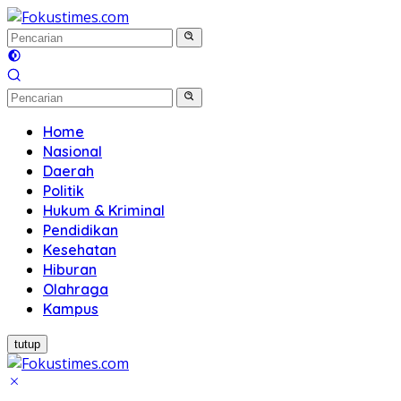
Langsung
ke
konten
Home
Nasional
Daerah
Politik
Hukum & Kriminal
Pendidikan
Kesehatan
Hiburan
Olahraga
Kampus
tutup