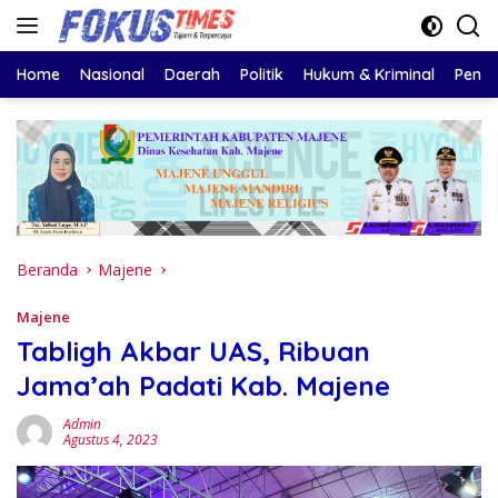
Langsung
ke
konten
Home
Nasional
Daerah
Politik
Hukum & Kriminal
Pendi
Beranda
Majene
Majene
Tabligh Akbar UAS, Ribuan
Jama’ah Padati Kab. Majene
Admin
Agustus 4, 2023