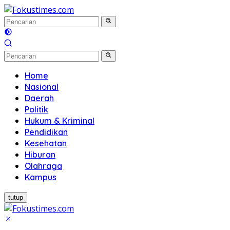
Langsung
ke
konten
Home
Nasional
Daerah
Politik
Hukum & Kriminal
Pendidikan
Kesehatan
Hiburan
Olahraga
Kampus
tutup