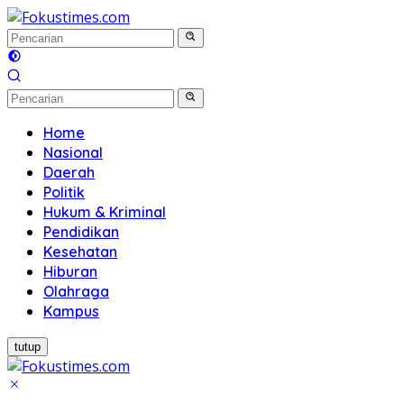
Langsung
ke
konten
Home
Nasional
Daerah
Politik
Hukum & Kriminal
Pendidikan
Kesehatan
Hiburan
Olahraga
Kampus
tutup