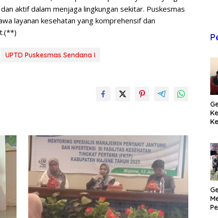
 dan aktif dalam menjaga lingkungan sekitar. Puskesmas
awa layanan kesehatan yang komprehensif dan
.(**)
P
UPTD Puskesmas Sendana I
Ge
K
Ke
T
Pr
M
Ge
Me
Pe
H