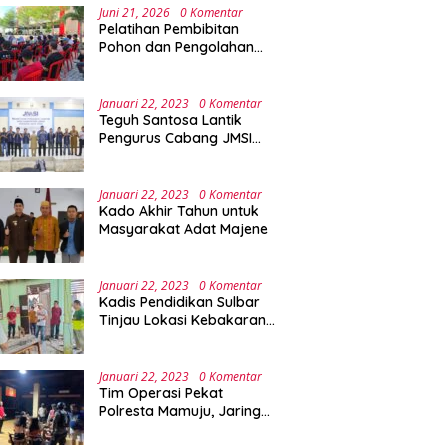
Juni 21, 2026
0 Komentar
Pelatihan Pembibitan
Pohon dan Pengolahan
Sampah Terpadu Sebagai
Implementasi Program
Green Campus di UPA
Januari 22, 2023
0 Komentar
Laboratorium Terpadu
Teguh Santosa Lantik
Pengurus Cabang JMSI
Lebak Banten
Januari 22, 2023
0 Komentar
Kado Akhir Tahun untuk
Masyarakat Adat Majene
Januari 22, 2023
0 Komentar
Kadis Pendidikan Sulbar
Tinjau Lokasi Kebakaran
di SMAN 1 Malunda
Januari 22, 2023
0 Komentar
Tim Operasi Pekat
Polresta Mamuju, Jaring
Anak Remaja Konsumsi
Boje Di Wisma