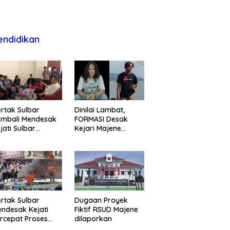
endidikan
rtak Sulbar
Dinilai Lambat,
embali Mendesak
FORMASI Desak
jati Sulbar
Kejari Majene
untaskan Dugaan
Perjelas Kasus
oyek Fiktif RSUD
Dugaan Proyek
ajene
Fiktif RSUD Majene
rtak Sulbar
Dugaan Proyek
ndesak Kejati
Fiktif RSUD Majene
rcepat Proses
dilaporkan
ukum Dugaan