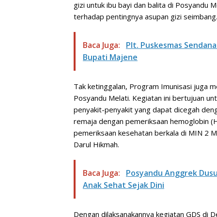
gizi untuk ibu bayi dan balita di Posyand
terhadap pentingnya asupan gizi seimbang
Baca Juga:
Plt. Puskesmas Sendana 
Bupati Majene
Tak ketinggalan, Program Imunisasi juga mel
Posyandu Melati. Kegiatan ini bertujuan u
penyakit-penyakit yang dapat dicegah den
remaja dengan pemeriksaan hemoglobin (H
pemeriksaan kesehatan berkala di MIN 2 
Darul Hikmah.
Baca Juga:
Posyandu Anggrek Dusun
Anak Sehat Sejak Dini
Dengan dilaksanakannya kegiatan GDS di De