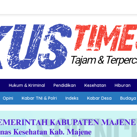
k
Hukum & Kriminal
Pendidikan
Kesehatan
Hiburan
Opini
Kabar TNI & Polri
Indeks
Kabar Desa
Budaya