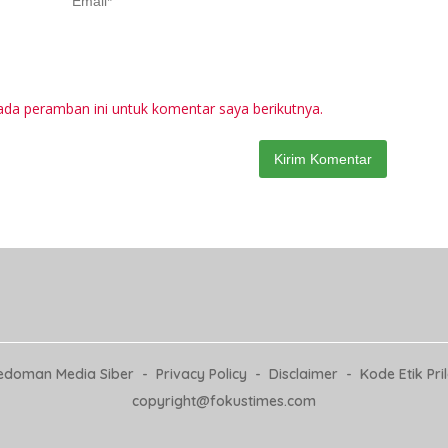
ada peramban ini untuk komentar saya berikutnya.
edoman Media Siber
Privacy Policy
Disclaimer
Kode Etik Pri
copyright@fokustimes.com