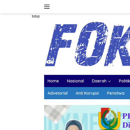
Langsung
ke
konten
tutup
Home
Nasional
Daerah
Politi
Advetorial
Anti Korupsi
Peristiwa