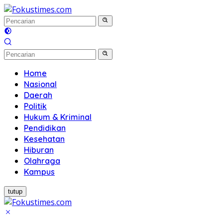
Langsung
ke
konten
Home
Nasional
Daerah
Politik
Hukum & Kriminal
Pendidikan
Kesehatan
Hiburan
Olahraga
Kampus
tutup