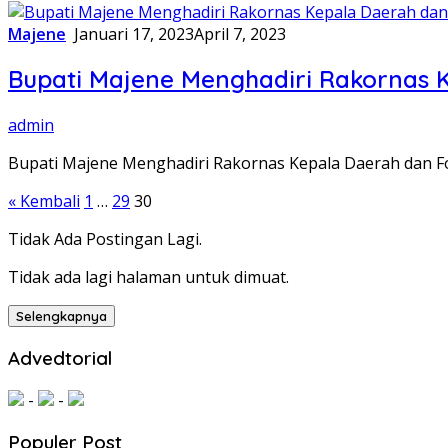
Majene
Januari 17, 2023
April 7, 2023
Bupati Majene Menghadiri Rakornas 
admin
Bupati Majene Menghadiri Rakornas Kepala Daerah dan F
Paginasi
« Kembali
1
…
29
30
pos
Tidak Ada Postingan Lagi.
Tidak ada lagi halaman untuk dimuat.
Selengkapnya
Advedtorial
-
-
Populer Post