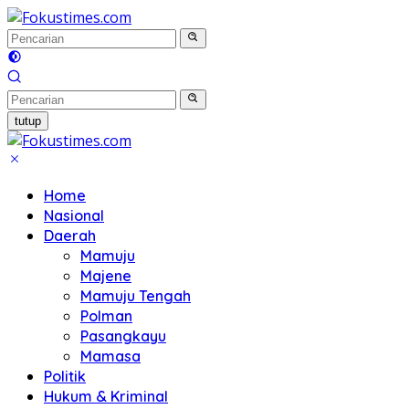
Langsung
ke
konten
tutup
Home
Nasional
Daerah
Mamuju
Majene
Mamuju Tengah
Polman
Pasangkayu
Mamasa
Politik
Hukum & Kriminal