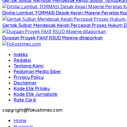
Gertak Sulbar Kembali Mendesak Kejati Sulbar Tuntaska
Dinilai Lambat, FORMASI Desak Kejari Majene Perjelas K
Gertak Sulbar Mendesak Kejati Percepat Proses Hukum D
Dugaan Proyek Fiktif RSUD Majene dilaporkan
Indeks
Redaksi
Tentang Kami
Pedoman Media Siber
Privacy Policy
Disclaimer
Kode Etik Prilaku
Kode Etik Jurnalistik
Rate Card
copyright@fokustimes.com
Home
Nasional