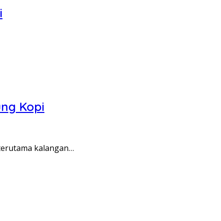
i
ng Kopi
 terutama kalangan…