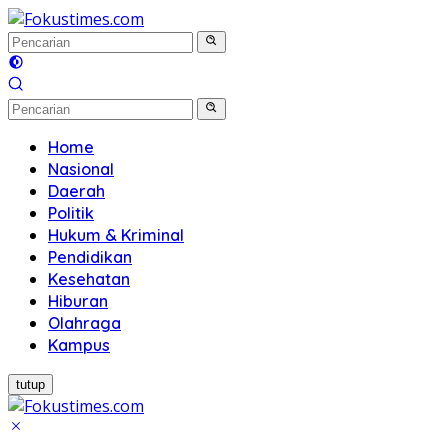
Langsung
ke
konten
Home
Nasional
Daerah
Politik
Hukum & Kriminal
Pendidikan
Kesehatan
Hiburan
Olahraga
Kampus
tutup