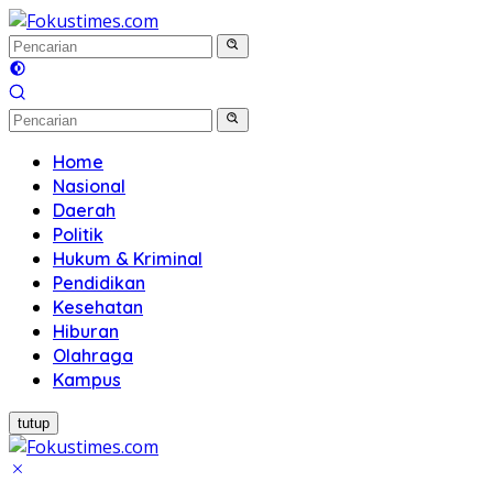
Langsung
ke
konten
Home
Nasional
Daerah
Politik
Hukum & Kriminal
Pendidikan
Kesehatan
Hiburan
Olahraga
Kampus
tutup