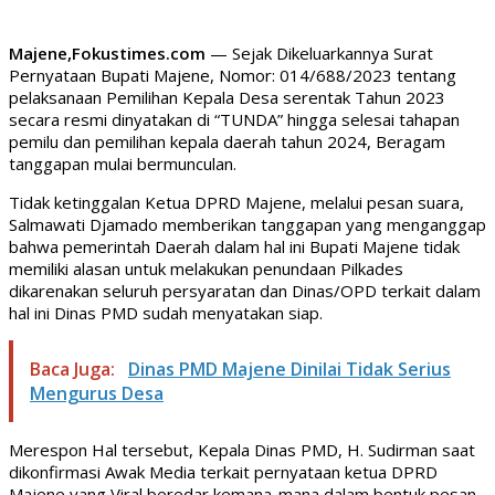
Majene,Fokustimes.com
— Sejak Dikeluarkannya Surat
Pernyataan Bupati Majene, Nomor: 014/688/2023 tentang
pelaksanaan Pemilihan Kepala Desa serentak Tahun 2023
secara resmi dinyatakan di “TUNDA” hingga selesai tahapan
pemilu dan pemilihan kepala daerah tahun 2024, Beragam
tanggapan mulai bermunculan.
Tidak ketinggalan Ketua DPRD Majene, melalui pesan suara,
Salmawati Djamado memberikan tanggapan yang menganggap
bahwa pemerintah Daerah dalam hal ini Bupati Majene tidak
memiliki alasan untuk melakukan penundaan Pilkades
dikarenakan seluruh persyaratan dan Dinas/OPD terkait dalam
hal ini Dinas PMD sudah menyatakan siap.
Baca Juga:
Dinas PMD Majene Dinilai Tidak Serius
Mengurus Desa
Merespon Hal tersebut, Kepala Dinas PMD, H. Sudirman saat
dikonfirmasi Awak Media terkait pernyataan ketua DPRD
Majene yang Viral beredar kemana-mana dalam bentuk pesan