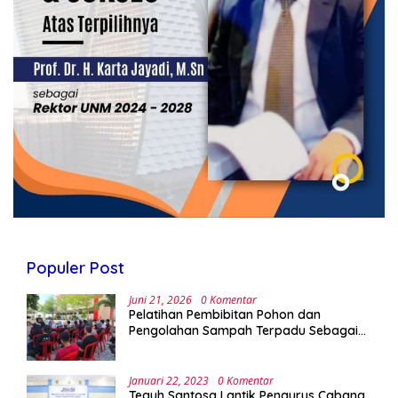
Populer Post
Juni 21, 2026
0 Komentar
Pelatihan Pembibitan Pohon dan
Pengolahan Sampah Terpadu Sebagai
Implementasi Program Green Campus di
UPA Laboratorium Terpadu
Januari 22, 2023
0 Komentar
Teguh Santosa Lantik Pengurus Cabang