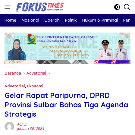
Langsung
ke
konten
Home
Nasional
Daerah
Politik
Hukum & Kriminal
Pendi
Beranda
Advetorial
Advetorial
,
Ekonomi
Gelar Rapat Paripurna, DPRD
Provinsi Sulbar Bahas Tiga Agenda
Strategis
Admin
Januari 30, 2025