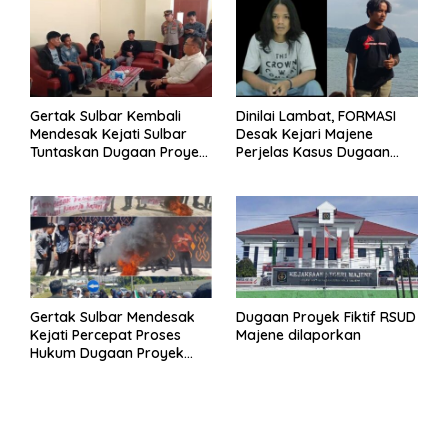
Gertak Sulbar Kembali
Dinilai Lambat, FORMASI
Mendesak Kejati Sulbar
Desak Kejari Majene
Tuntaskan Dugaan Proyek
Perjelas Kasus Dugaan
Fiktif RSUD Majene
Proyek Fiktif RSUD Majene
Gertak Sulbar Mendesak
Dugaan Proyek Fiktif RSUD
Kejati Percepat Proses
Majene dilaporkan
Hukum Dugaan Proyek
Fiktif RSUD Majene