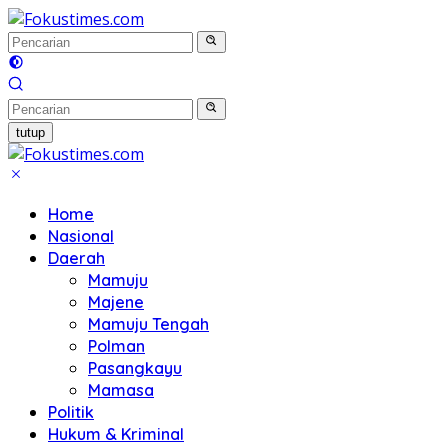
Langsung
ke
konten
tutup
Home
Nasional
Daerah
Mamuju
Majene
Mamuju Tengah
Polman
Pasangkayu
Mamasa
Politik
Hukum & Kriminal