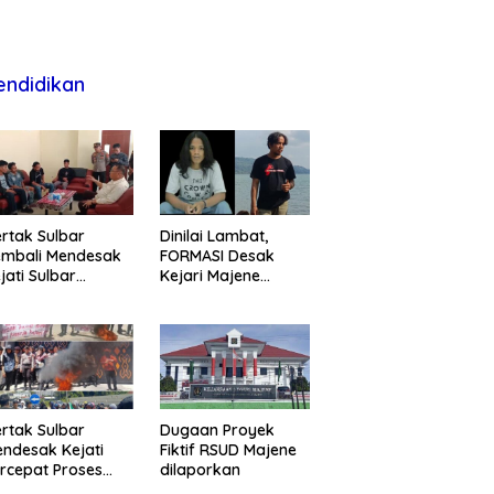
endidikan
rtak Sulbar
Dinilai Lambat,
embali Mendesak
FORMASI Desak
jati Sulbar
Kejari Majene
untaskan Dugaan
Perjelas Kasus
oyek Fiktif RSUD
Dugaan Proyek
ajene
Fiktif RSUD Majene
rtak Sulbar
Dugaan Proyek
ndesak Kejati
Fiktif RSUD Majene
rcepat Proses
dilaporkan
ukum Dugaan