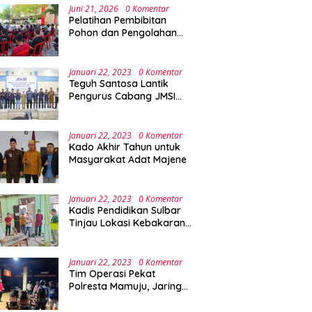
Juni 21, 2026
0 Komentar
Pelatihan Pembibitan
Pohon dan Pengolahan
Sampah Terpadu Sebagai
Implementasi Program
Green Campus di UPA
Januari 22, 2023
0 Komentar
Laboratorium Terpadu
Teguh Santosa Lantik
Pengurus Cabang JMSI
Lebak Banten
Januari 22, 2023
0 Komentar
Kado Akhir Tahun untuk
Masyarakat Adat Majene
Januari 22, 2023
0 Komentar
Kadis Pendidikan Sulbar
Tinjau Lokasi Kebakaran
di SMAN 1 Malunda
Januari 22, 2023
0 Komentar
Tim Operasi Pekat
Polresta Mamuju, Jaring
Anak Remaja Konsumsi
Boje Di Wisma