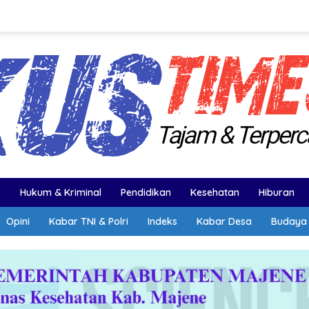
k
Hukum & Kriminal
Pendidikan
Kesehatan
Hiburan
Opini
Kabar TNI & Polri
Indeks
Kabar Desa
Budaya