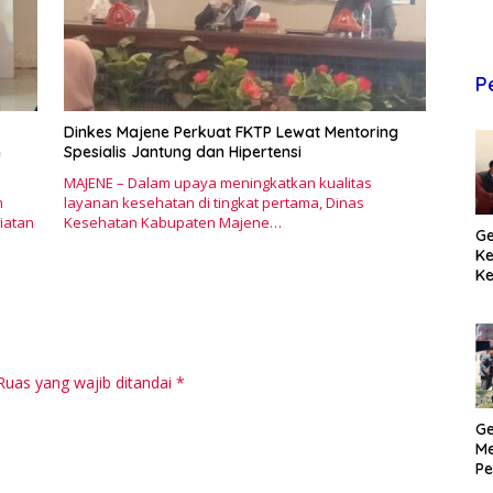
P
Dinkes Majene Perkuat FKTP Lewat Mentoring
n
Spesialis Jantung dan Hipertensi
MAJENE – Dalam upaya meningkatkan kualitas
n
layanan kesehatan di tingkat pertama, Dinas
iatan
Kesehatan Kabupaten Majene…
Ge
K
Ke
T
Pr
M
Ruas yang wajib ditandai
*
Ge
Me
Pe
H