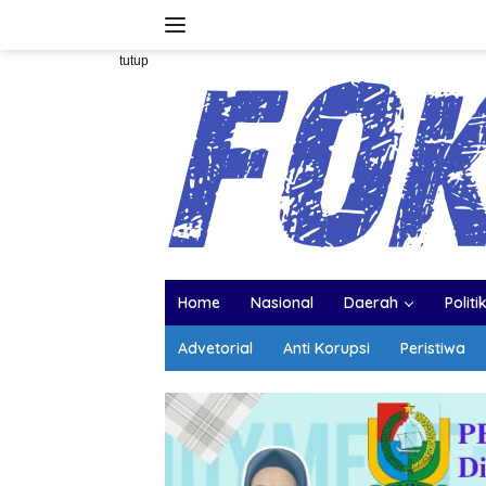
Langsung
ke
konten
tutup
Home
Nasional
Daerah
Politi
Advetorial
Anti Korupsi
Peristiwa