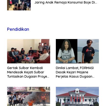
Jaring Anak Remaja Konsumsi Boje Di
Wisma
Pendidikan
Gertak Sulbar Kembali
Dinilai Lambat, FORMASI
Mendesak Kejati Sulbar
Desak Kejari Majene
Tuntaskan Dugaan Proyek
Perjelas Kasus Dugaan
Fiktif RSUD Majene
Proyek Fiktif RSUD Majene