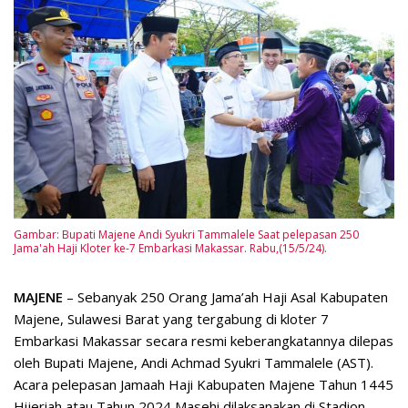
Gambar: Bupati Majene Andi Syukri Tammalele Saat pelepasan 250
Jama'ah Haji Kloter ke-7 Embarkasi Makassar. Rabu,(15/5/24).
MAJENE
– Sebanyak 250 Orang Jama’ah Haji Asal Kabupaten
Majene, Sulawesi Barat yang tergabung di kloter 7
Embarkasi Makassar secara resmi keberangkatannya dilepas
oleh Bupati Majene, Andi Achmad Syukri Tammalele (AST).
Acara pelepasan Jamaah Haji Kabupaten Majene Tahun 1445
Hijeriah atau Tahun 2024 Masehi dilaksanakan di Stadion