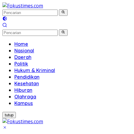
Langsung
ke
konten
Home
Nasional
Daerah
Politik
Hukum & Kriminal
Pendidikan
Kesehatan
Hiburan
Olahraga
Kampus
tutup