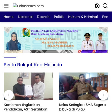
Langsung
ke
konten
Home
Nasional
Daerah
Politik
Hukum & Kriminal
Pendi
Pesta Rakyat Kec. Malunda
Komitmen tingkatkan
Kelas Setingkat SMA Segera
Pendidikan, AST Serahkan
Dibuka di Pulau