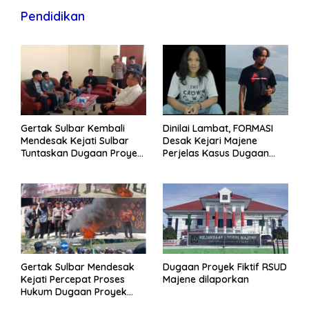
Pendidikan
Gertak Sulbar Kembali
Dinilai Lambat, FORMASI
Mendesak Kejati Sulbar
Desak Kejari Majene
Tuntaskan Dugaan Proyek
Perjelas Kasus Dugaan
Fiktif RSUD Majene
Proyek Fiktif RSUD Majene
Gertak Sulbar Mendesak
Dugaan Proyek Fiktif RSUD
Kejati Percepat Proses
Majene dilaporkan
Hukum Dugaan Proyek
Fiktif RSUD Majene