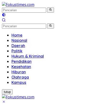
Langsung
ke
konten
Home
Nasional
Daerah
Politik
Hukum & Kriminal
Pendidikan
Kesehatan
Hiburan
Olahraga
Kampus
tutup