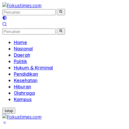
Langsung
ke
konten
Home
Nasional
Daerah
Politik
Hukum & Kriminal
Pendidikan
Kesehatan
Hiburan
Olahraga
Kampus
tutup