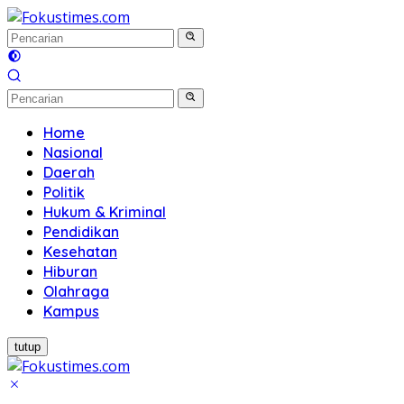
Langsung
ke
konten
Home
Nasional
Daerah
Politik
Hukum & Kriminal
Pendidikan
Kesehatan
Hiburan
Olahraga
Kampus
tutup