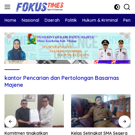
Langsung
ke
konten
Home
Nasional
Daerah
Politik
Hukum & Kriminal
Pendi
kantor Pencarian dan Pertolongan Basarnas
Majene
Komitmen tingkatkan
Kelas Setingkat SMA Segera