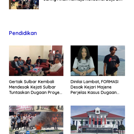
Wisma
Pendidikan
Gertak Sulbar Kembali
Dinilai Lambat, FORMASI
Mendesak Kejati Sulbar
Desak Kejari Majene
Tuntaskan Dugaan Proyek
Perjelas Kasus Dugaan
Fiktif RSUD Majene
Proyek Fiktif RSUD Majene