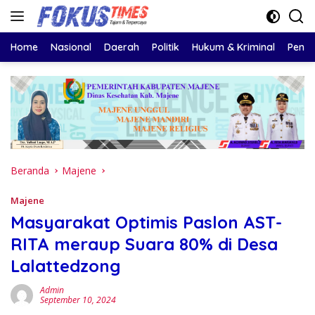
Langsung
ke
konten
Home
Nasional
Daerah
Politik
Hukum & Kriminal
Pendi
Beranda
Majene
Majene
Masyarakat Optimis Paslon AST-
RITA meraup Suara 80% di Desa
Lalattedzong
Admin
September 10, 2024