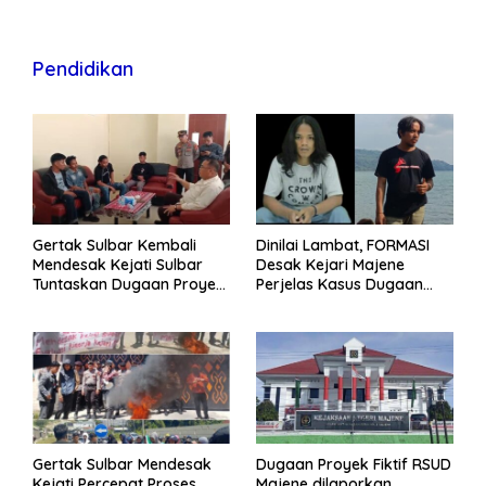
Pendidikan
Gertak Sulbar Kembali
Dinilai Lambat, FORMASI
Mendesak Kejati Sulbar
Desak Kejari Majene
Tuntaskan Dugaan Proyek
Perjelas Kasus Dugaan
Fiktif RSUD Majene
Proyek Fiktif RSUD Majene
Gertak Sulbar Mendesak
Dugaan Proyek Fiktif RSUD
Kejati Percepat Proses
Majene dilaporkan