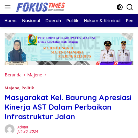
Langsung
ke
konten
Home
Nasional
Daerah
Politik
Hukum & Kriminal
Pendi
Beranda
Majene
Majene
,
Politik
Masyarakat Kel. Baurung Apresiasi
Kinerja AST Dalam Perbaikan
Infrastruktur Jalan
Admin
Juli 30, 2024