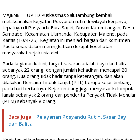
MAJENE
— UPTD Puskesmas Salutambung kembali
melaksanakan kegiatan Posyandu rutin di wilayah kerjanya,
tepatnya di Posyandu Bura Sapiri, Dusun Katumbangan, Desa
Sambabo, Kecamatan Ulumanda, Kabupaten Majene, pada
Kamis (10/4/25). Kegiatan ini menjadi bagian dari komitmen
Puskesmas dalam meningkatkan derajat kesehatan
masyarakat sejak usia dini.
Pada kegiatan kali ini, target sasaran adalah bayi dan balita
sebanyak 22 orang, dengan jumlah kehadiran mencapai 20
orang. Dua orang tidak hadir tanpa keterangan, dan akan
dilakukan Rencana Tindak Lanjut (RTL) berupa kejar timbang
pada hari berikutnya. Kejar timbang juga menyasar kelompok
lansia sebanyak 2 orang dan penderita Penyakit Tidak Menular
(PTM) sebanyak 8 orang.
Baca Juga:
Pelayanan Posyandu Rutin, Sasar Bayi
dan Balita
Kegiatan ini berlangsung dengan lancar berkat kehadiran dan