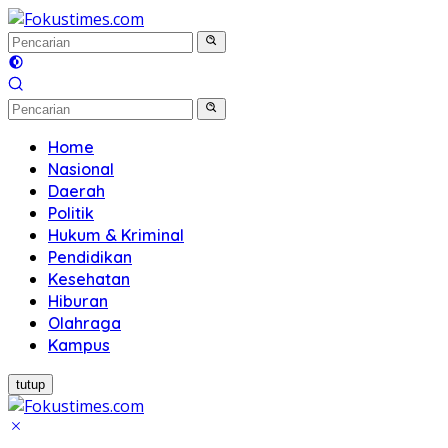
Langsung
ke
konten
Home
Nasional
Daerah
Politik
Hukum & Kriminal
Pendidikan
Kesehatan
Hiburan
Olahraga
Kampus
tutup