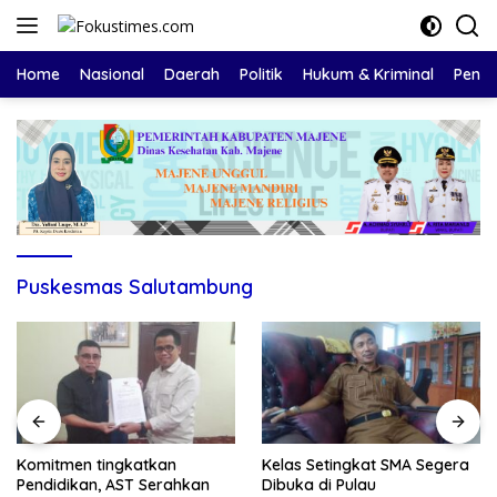
Langsung
ke
konten
Home
Nasional
Daerah
Politik
Hukum & Kriminal
Pendi
Puskesmas Salutambung
Komitmen tingkatkan
Kelas Setingkat SMA Segera
Pendidikan, AST Serahkan
Dibuka di Pulau