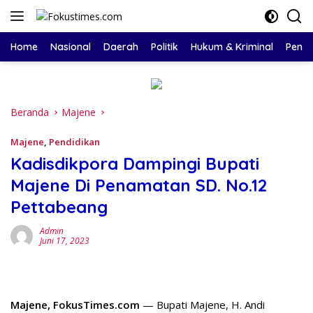
Langsung
ke
konten
Home
Nasional
Daerah
Politik
Hukum & Kriminal
Pendi
Beranda
Majene
Majene
,
Pendidikan
Kadisdikpora Dampingi Bupati
Majene Di Penamatan SD. No.12
Pettabeang
Admin
Juni 17, 2023
Majene, FokusTimes.com
— Bupati Majene, H. Andi