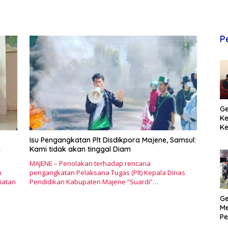
P
Ge
K
Ke
T
Isu Pengangkatan Plt Disdikpora Majene, Samsul:
Pr
n
Kami tidak akan tinggal Diam
M
MAJENE – Penolakan terhadap rencana
n
pengangkatan Pelaksana Tugas (Plt) Kepala Dinas
iatan
Pendidikan Kabupaten Majene “Suardi”…
Ge
Me
Pe
H