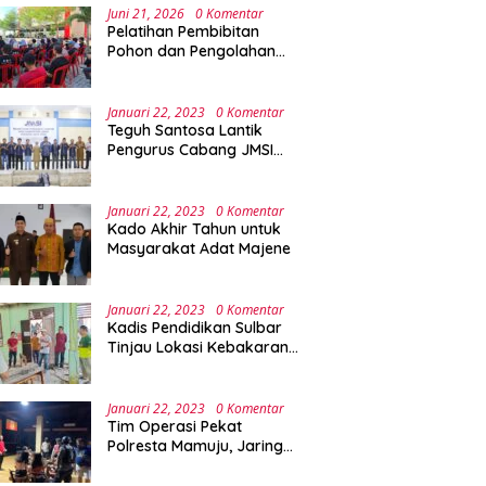
Juni 21, 2026
0 Komentar
Pelatihan Pembibitan
Pohon dan Pengolahan
Sampah Terpadu Sebagai
Implementasi Program
Green Campus di UPA
Januari 22, 2023
0 Komentar
Laboratorium Terpadu
Teguh Santosa Lantik
Pengurus Cabang JMSI
Lebak Banten
Januari 22, 2023
0 Komentar
Kado Akhir Tahun untuk
Masyarakat Adat Majene
Januari 22, 2023
0 Komentar
Kadis Pendidikan Sulbar
Tinjau Lokasi Kebakaran
di SMAN 1 Malunda
Januari 22, 2023
0 Komentar
Tim Operasi Pekat
Polresta Mamuju, Jaring
Anak Remaja Konsumsi
Boje Di Wisma