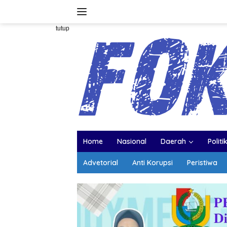
Langsung
ke
konten
tutup
Home
Nasional
Daerah
Politi
Advetorial
Anti Korupsi
Peristiwa