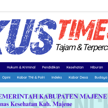
k
Hukum & Kriminal
Pendidikan
Kesehatan
Hiburan
Opini
Kabar TNI & Polri
Indeks
Kabar Desa
Budaya