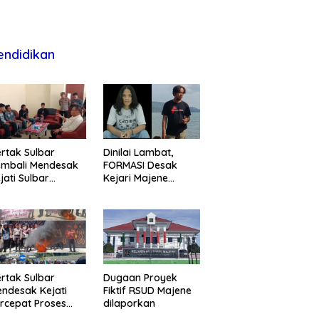
endidikan
rtak Sulbar
Dinilai Lambat,
embali Mendesak
FORMASI Desak
jati Sulbar
Kejari Majene
untaskan Dugaan
Perjelas Kasus
oyek Fiktif RSUD
Dugaan Proyek
ajene
Fiktif RSUD Majene
rtak Sulbar
Dugaan Proyek
ndesak Kejati
Fiktif RSUD Majene
rcepat Proses
dilaporkan
ukum Dugaan