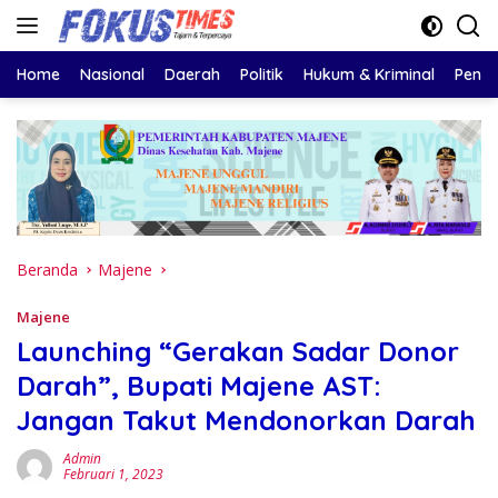
Langsung
ke
konten
Home
Nasional
Daerah
Politik
Hukum & Kriminal
Pendi
Beranda
Majene
Majene
Launching “Gerakan Sadar Donor
Darah”, Bupati Majene AST:
Jangan Takut Mendonorkan Darah
Admin
Februari 1, 2023