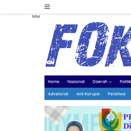
Langsung
ke
konten
tutup
Home
Nasional
Daerah
Politi
Advetorial
Anti Korupsi
Peristiwa