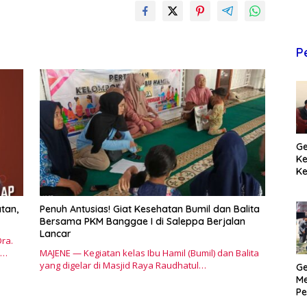
P
Ge
K
Ke
T
Pr
M
tan,
Penuh Antusias! Giat Kesehatan Bumil dan Balita
Bersama PKM Banggae I di Saleppa Berjalan
Lancar
ra.
i…
MAJENE — Kegiatan kelas Ibu Hamil (Bumil) dan Balita
yang digelar di Masjid Raya Raudhatul…
Ge
Me
Pe
H