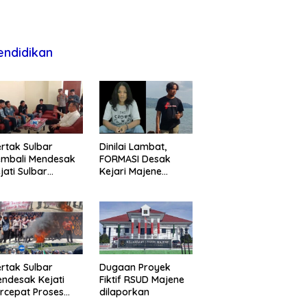
endidikan
rtak Sulbar
Dinilai Lambat,
embali Mendesak
FORMASI Desak
jati Sulbar
Kejari Majene
untaskan Dugaan
Perjelas Kasus
oyek Fiktif RSUD
Dugaan Proyek
ajene
Fiktif RSUD Majene
rtak Sulbar
Dugaan Proyek
ndesak Kejati
Fiktif RSUD Majene
rcepat Proses
dilaporkan
ukum Dugaan