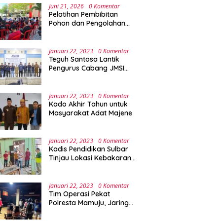
Juni 21, 2026
0 Komentar
Pelatihan Pembibitan
Pohon dan Pengolahan
Sampah Terpadu Sebagai
Implementasi Program
Green Campus di UPA
Januari 22, 2023
0 Komentar
Laboratorium Terpadu
Teguh Santosa Lantik
Pengurus Cabang JMSI
Lebak Banten
Januari 22, 2023
0 Komentar
Kado Akhir Tahun untuk
Masyarakat Adat Majene
Januari 22, 2023
0 Komentar
Kadis Pendidikan Sulbar
Tinjau Lokasi Kebakaran
di SMAN 1 Malunda
Januari 22, 2023
0 Komentar
Tim Operasi Pekat
Polresta Mamuju, Jaring
Anak Remaja Konsumsi
Boje Di Wisma