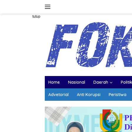
Langsung
ke
konten
tutup
Home
Nasional
Daerah
Politi
Advetorial
Anti Korupsi
Peristiwa