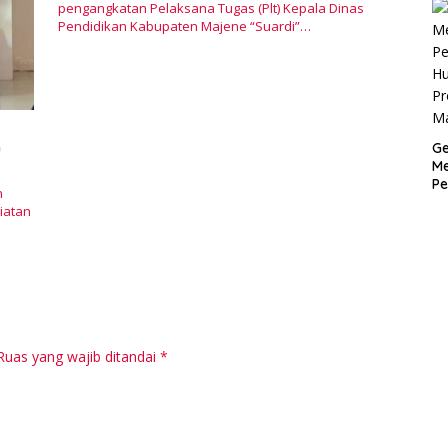
M
pengangkatan Pelaksana Tugas (Plt) Kepala Dinas
Pendidikan Kabupaten Majene “Suardi”…
n
Ge
Me
Pe
n
H
iatan
Pr
M
Ruas yang wajib ditandai
*