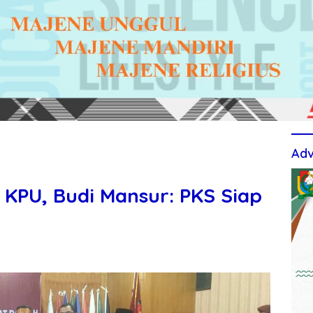
Adv
 KPU, Budi Mansur: PKS Siap