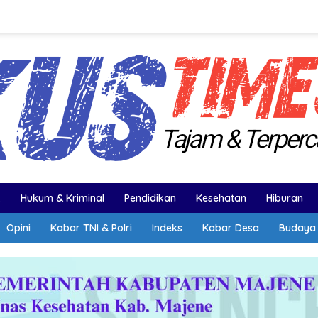
k
Hukum & Kriminal
Pendidikan
Kesehatan
Hiburan
Opini
Kabar TNI & Polri
Indeks
Kabar Desa
Budaya