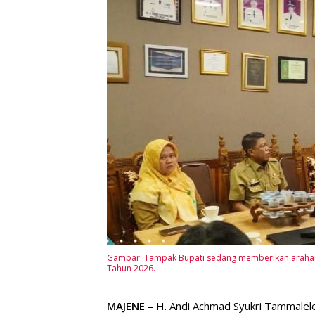
Gambar: Tampak Bupati sedang memberikan arahan
Tahun 2026.
MAJENE
– H. Andi Achmad Syukri Tammalele