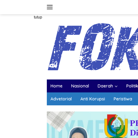
Langsung
ke
konten
tutup
Home
Nasional
Daerah
Politi
Advetorial
Anti Korupsi
Peristiwa