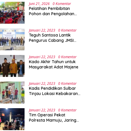
Juni 21, 2026
0 Komentar
Pelatihan Pembibitan
Pohon dan Pengolahan
Sampah Terpadu Sebagai
Implementasi Program
Green Campus di UPA
Januari 22, 2023
0 Komentar
Laboratorium Terpadu
Teguh Santosa Lantik
Pengurus Cabang JMSI
Lebak Banten
Januari 22, 2023
0 Komentar
Kado Akhir Tahun untuk
Masyarakat Adat Majene
Januari 22, 2023
0 Komentar
Kadis Pendidikan Sulbar
Tinjau Lokasi Kebakaran
di SMAN 1 Malunda
Januari 22, 2023
0 Komentar
Tim Operasi Pekat
Polresta Mamuju, Jaring
Anak Remaja Konsumsi
Boje Di Wisma