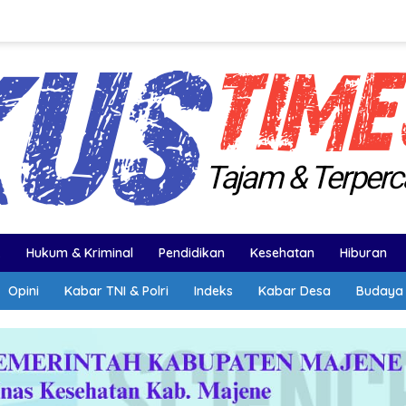
k
Hukum & Kriminal
Pendidikan
Kesehatan
Hiburan
Opini
Kabar TNI & Polri
Indeks
Kabar Desa
Budaya