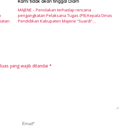
n
Kami tidak akan tinggal Diam
Pr
M
MAJENE – Penolakan terhadap rencana
n
pengangkatan Pelaksana Tugas (Plt) Kepala Dinas
iatan
Pendidikan Kabupaten Majene “Suardi”…
Ruas yang wajib ditandai
*