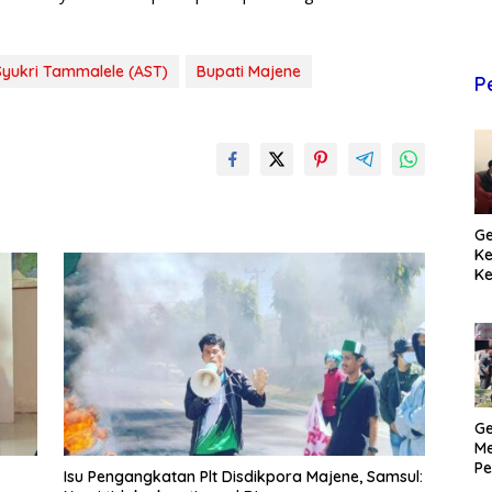
Syukri Tammalele (AST)
Bupati Majene
P
Ge
K
Ke
T
Pr
M
Ge
Me
Pe
Isu Pengangkatan Plt Disdikpora Majene, Samsul:
H