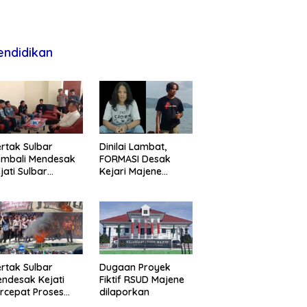
endidikan
rtak Sulbar
Dinilai Lambat,
embali Mendesak
FORMASI Desak
jati Sulbar
Kejari Majene
untaskan Dugaan
Perjelas Kasus
oyek Fiktif RSUD
Dugaan Proyek
ajene
Fiktif RSUD Majene
rtak Sulbar
Dugaan Proyek
ndesak Kejati
Fiktif RSUD Majene
rcepat Proses
dilaporkan
ukum Dugaan