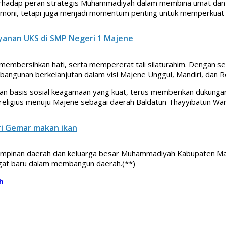
erhadap peran strategis Muhammadiyah dalam membina umat dan
remoni, tetapi juga menjadi momentum penting untuk memperkuat
yanan UKS di SMP Negeri 1 Majene
bah, membersihkan hati, serta mempererat tali silaturahim. Deng
mbangunan berkelanjutan dalam visi Majene Unggul, Mandiri, dan Re
n basis sosial keagamaan yang kuat, terus memberikan dukungan 
religius menuju Majene sebagai daerah Baldatun Thayyibatun Wa
ari Gemar makan ikan
pimpinan daerah dan keluarga besar Muhammadiyah Kabupaten Ma
at baru dalam membangun daerah.(**)
h