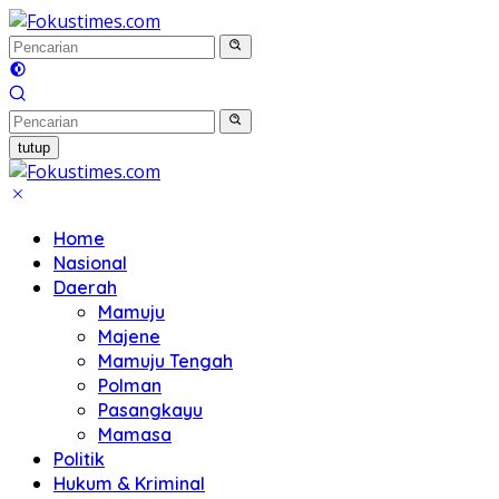
Langsung
ke
konten
tutup
Home
Nasional
Daerah
Mamuju
Majene
Mamuju Tengah
Polman
Pasangkayu
Mamasa
Politik
Hukum & Kriminal