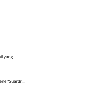
il yang…
ene “Suardi”…