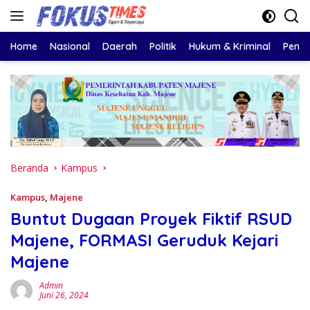
Langsung
ke
konten
Home
Nasional
Daerah
Politik
Hukum & Kriminal
Pendi
Beranda
Kampus
Kampus
,
Majene
Buntut Dugaan Proyek Fiktif RSUD
Majene, FORMASI Geruduk Kejari
Majene
Admin
Juni 26, 2024