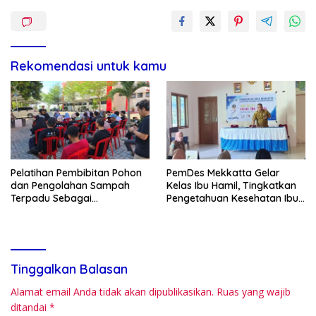
Rekomendasi untuk kamu
Pelatihan Pembibitan Pohon
PemDes Mekkatta Gelar
dan Pengolahan Sampah
Kelas Ibu Hamil, Tingkatkan
Terpadu Sebagai
Pengetahuan Kesehatan Ibu
Implementasi Program Green
dan Bayi
Campus di UPA Laboratorium
Terpadu
Tinggalkan Balasan
Alamat email Anda tidak akan dipublikasikan.
Ruas yang wajib
ditandai
*