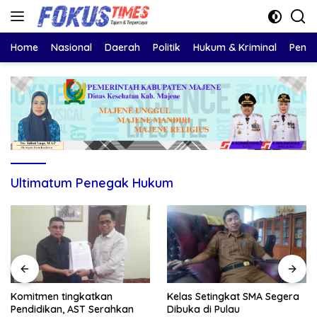
Langsung
ke
konten
Home
Nasional
Daerah
Politik
Hukum & Kriminal
Pendi
Ultimatum Penegak Hukum
Komitmen tingkatkan
Kelas Setingkat SMA Segera
Pendidikan, AST Serahkan
Dibuka di Pulau