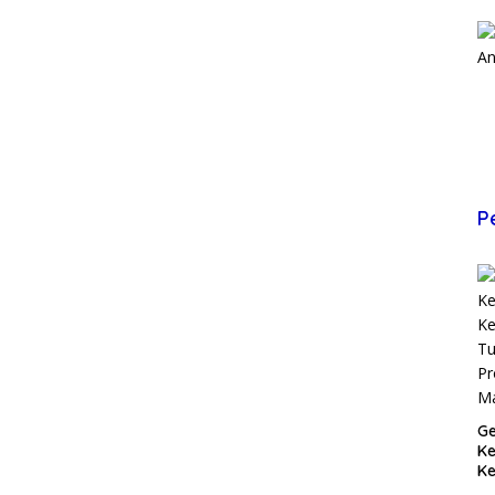
P
Ge
K
Ke
T