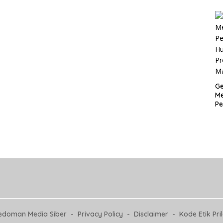
Pr
M
Ge
Me
Pe
H
Pr
M
edoman Media Siber
Privacy Policy
Disclaimer
Kode Etik Pri