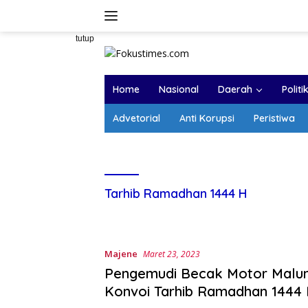
Langsung
ke
konten
tutup
Home
Nasional
Daerah
Politi
Advetorial
Anti Korupsi
Peristiwa
Tarhib Ramadhan 1444 H
Majene
Maret 23, 2023
Pengemudi Becak Motor Malu
Konvoi Tarhib Ramadhan 1444