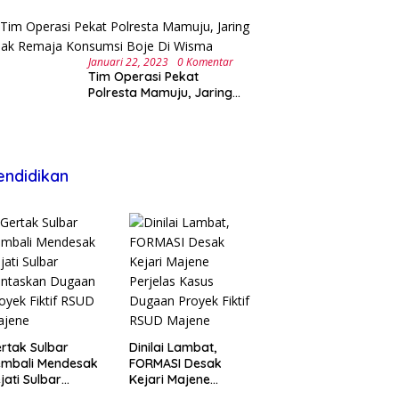
di SMAN 1 Malunda
Januari 22, 2023
0 Komentar
Tim Operasi Pekat
Polresta Mamuju, Jaring
Anak Remaja Konsumsi
Boje Di Wisma
endidikan
rtak Sulbar
Dinilai Lambat,
embali Mendesak
FORMASI Desak
jati Sulbar
Kejari Majene
untaskan Dugaan
Perjelas Kasus