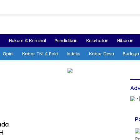
k
Hukum & Kriminal
Pendidikan
Kesehatan
Hiburan
Opini
Kabar TNI & Polri
Indeks
Kabar Desa
Budaya
Adv
-
P
nda
 H