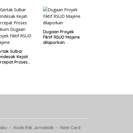
oyek Fiktif RSUD
Dugaan Proyek
ajene
Fiktif RSUD Majene
Dugaan Proyek
Fiktif RSUD Majene
dilaporkan
rtak Sulbar
ndesak Kejati
rcepat Proses
ukum Dugaan
oyek Fiktif RSUD
ajene
laku
Kode Etik Jurnalistik
Rate Card