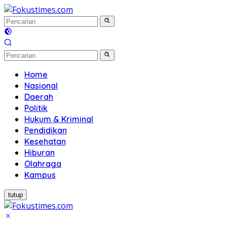
Langsung
ke
konten
Home
Nasional
Daerah
Politik
Hukum & Kriminal
Pendidikan
Kesehatan
Hiburan
Olahraga
Kampus
tutup