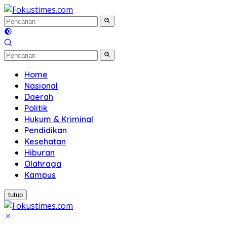
Langsung
ke
konten
Home
Nasional
Daerah
Politik
Hukum & Kriminal
Pendidikan
Kesehatan
Hiburan
Olahraga
Kampus
tutup