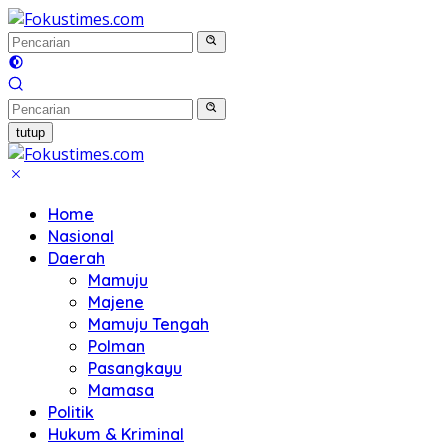
Langsung
ke
konten
tutup
Home
Nasional
Daerah
Mamuju
Majene
Mamuju Tengah
Polman
Pasangkayu
Mamasa
Politik
Hukum & Kriminal