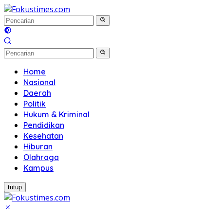
Langsung
ke
konten
Home
Nasional
Daerah
Politik
Hukum & Kriminal
Pendidikan
Kesehatan
Hiburan
Olahraga
Kampus
tutup