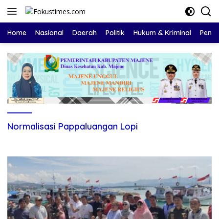
Langsung
ke
konten
Home
Nasional
Daerah
Politik
Hukum & Kriminal
Pendi
Normalisasi Pappaluangan Lopi