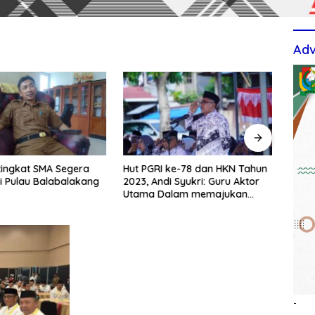
Adv
tingkat SMA Segera
Hut PGRI ke-78 dan HKN Tahun
Berti
i Pulau Balabalakang
2023, Andi Syukri: Guru Aktor
Upac
Utama Dalam memajukan
TPS3
Pendidikan
-