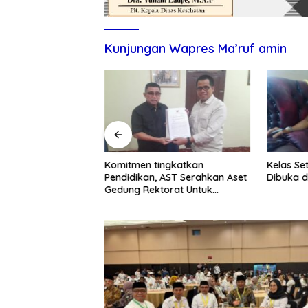
Kunjungan Wapres Ma’ruf amin
itmen Tingkatkan
Komitmen tingkatkan
Kelas Se
ndidikan dan UMKM
Pendidikan, AST Serahkan Aset
Dibuka d
Gedung Rektorat Untuk
Unsulbar