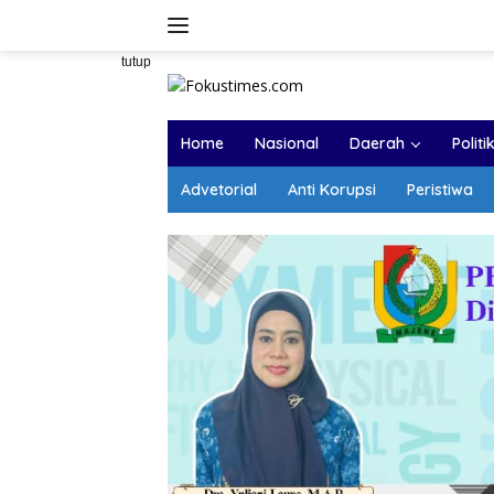
Langsung
ke
konten
tutup
Home
Nasional
Daerah
Politi
Advetorial
Anti Korupsi
Peristiwa