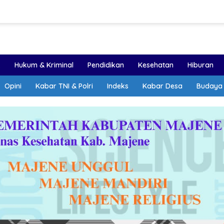
k
Hukum & Kriminal
Pendidikan
Kesehatan
Hiburan
Opini
Kabar TNI & Polri
Indeks
Kabar Desa
Budaya