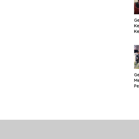
Ge
K
Ke
T
Pr
M
Ge
Me
Pe
H
Pr
M