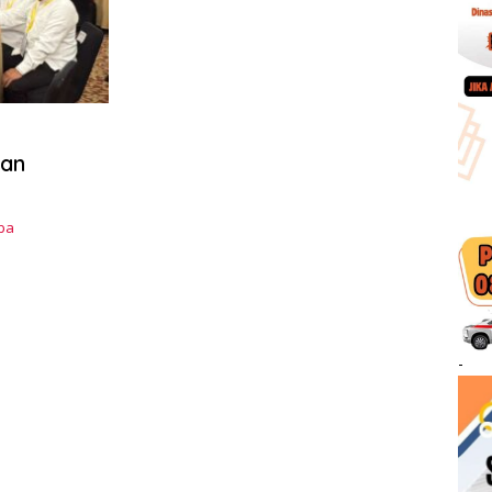
gan
ba
-