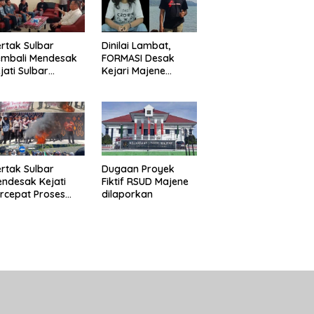
rtak Sulbar
Dinilai Lambat,
embali Mendesak
FORMASI Desak
jati Sulbar
Kejari Majene
untaskan Dugaan
Perjelas Kasus
oyek Fiktif RSUD
Dugaan Proyek
ajene
Fiktif RSUD Majene
rtak Sulbar
Dugaan Proyek
ndesak Kejati
Fiktif RSUD Majene
rcepat Proses
dilaporkan
ukum Dugaan
oyek Fiktif RSUD
ajene