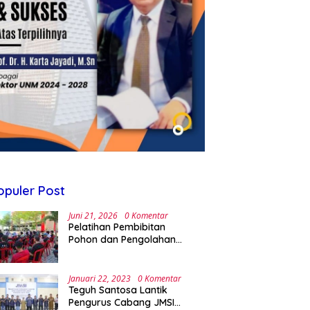
opuler Post
Juni 21, 2026
0 Komentar
Pelatihan Pembibitan
Pohon dan Pengolahan
Sampah Terpadu Sebagai
Implementasi Program
Green Campus di UPA
Januari 22, 2023
0 Komentar
Laboratorium Terpadu
Teguh Santosa Lantik
Pengurus Cabang JMSI