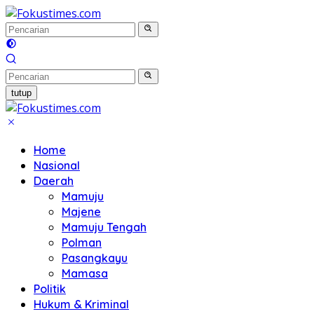
Langsung
ke
konten
tutup
Home
Nasional
Daerah
Mamuju
Majene
Mamuju Tengah
Polman
Pasangkayu
Mamasa
Politik
Hukum & Kriminal