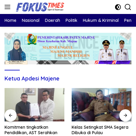
Langsung
ke
konten
Home
Nasional
Daerah
Politik
Hukum & Kriminal
Pendi
Ketua Apdesi Majene
Komitmen tingkatkan
Kelas Setingkat SMA Segera
Pendidikan, AST Serahkan
Dibuka di Pulau