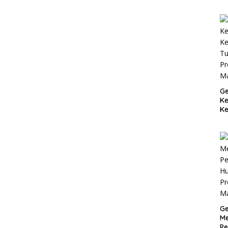
Ge
K
Ke
T
Pr
M
Ge
Me
Pe