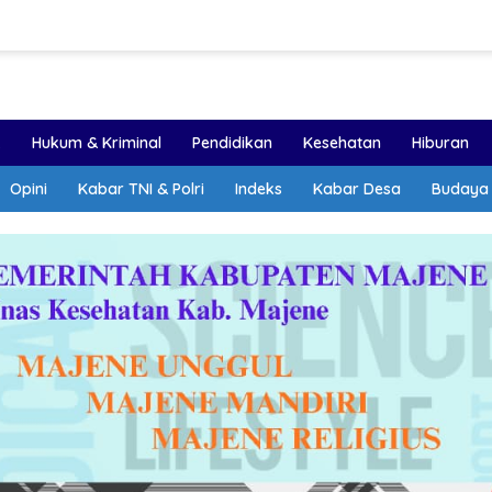
k
Hukum & Kriminal
Pendidikan
Kesehatan
Hiburan
Opini
Kabar TNI & Polri
Indeks
Kabar Desa
Budaya