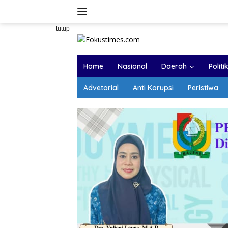
Langsung
ke
konten
tutup
Home
Nasional
Daerah
Politi
Advetorial
Anti Korupsi
Peristiwa