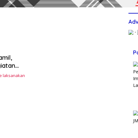
Adv
-
P
amil,
iatan
ne laksanakan